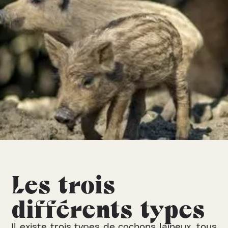
Les trois
différents types
I
l
e
x
i
s
t
e
t
r
o
i
s
t
y
p
e
s
d
e
c
o
c
h
o
n
s
l
a
i
n
e
u
x
,
t
o
u
s