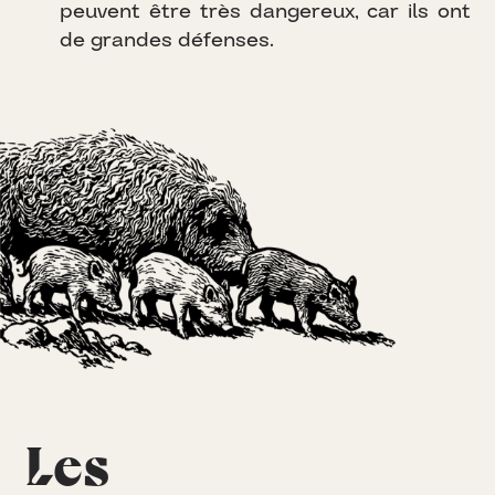
p
e
u
v
e
n
t
ê
t
r
e
t
r
è
s
d
a
n
g
e
r
e
u
x
,
c
a
r
i
l
s
o
n
t
d
e
g
r
a
n
d
e
s
d
é
f
e
n
s
e
s
.
Les