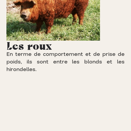
Les roux
E
n
t
e
r
m
e
d
e
c
o
m
p
o
r
t
e
m
e
n
t
e
t
d
e
p
r
i
s
e
d
e
p
o
i
d
s
,
i
l
s
s
o
n
t
e
n
t
r
e
l
e
s
b
l
o
n
d
s
e
t
l
e
s
h
i
r
o
n
d
e
l
l
e
s
.