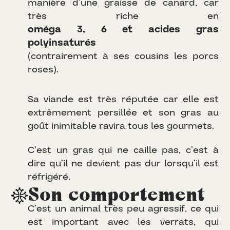
m
a
n
i
è
r
e
d
’
u
n
e
g
r
a
i
s
s
e
d
e
c
a
n
a
r
d
,
c
a
r
t
r
è
s
r
i
c
h
e
e
n
o
m
é
g
a
3
,
6
e
t
a
c
i
d
e
s
g
r
a
s
p
o
l
y
i
n
s
a
t
u
r
é
s
(
c
o
n
t
r
a
i
r
e
m
e
n
t
à
s
e
s
c
o
u
s
i
n
s
l
e
s
p
o
r
c
s
r
o
s
e
s
)
.
S
a
v
i
a
n
d
e
e
s
t
t
r
è
s
r
é
p
u
t
é
e
c
a
r
e
l
l
e
e
s
t
e
x
t
r
ê
m
e
m
e
n
t
p
e
r
s
i
l
l
é
e
e
t
s
o
n
g
r
a
s
a
u
g
o
û
t
i
n
i
m
i
t
a
b
l
e
r
a
v
i
r
a
t
o
u
s
l
e
s
g
o
u
r
m
e
t
s
.
C
’
e
s
t
u
n
g
r
a
s
q
u
i
n
e
c
a
i
l
l
e
p
a
s
,
c
’
e
s
t
à
d
i
r
e
q
u
’
i
l
n
e
d
e
v
i
e
n
t
p
a
s
d
u
r
l
o
r
s
q
u
’
i
l
e
s
t
r
é
f
r
i
g
é
r
é
.
Son comportement
C
’
e
s
t
u
n
a
n
i
m
a
l
t
r
è
s
p
e
u
a
g
r
e
s
s
i
f
,
c
e
q
u
i
e
s
t
i
m
p
o
r
t
a
n
t
a
v
e
c
l
e
s
v
e
r
r
a
t
s
,
q
u
i