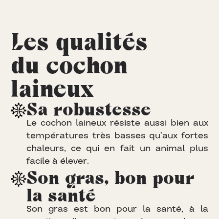
Les qualités
du cochon
laineux
Sa robustesse
L
e
c
o
c
h
o
n
l
a
i
n
e
u
x
r
é
s
i
s
t
e
a
u
s
s
i
b
i
e
n
a
u
x
t
e
m
p
é
r
a
t
u
r
e
s
t
r
è
s
b
a
s
s
e
s
q
u
’
a
u
x
f
o
r
t
e
s
c
h
a
l
e
u
r
s
,
c
e
q
u
i
e
n
f
a
i
t
u
n
a
n
i
m
a
l
p
l
u
s
f
a
c
i
l
e
à
é
l
e
v
e
r
.
Son gras, bon pour
la santé
S
o
n
g
r
a
s
e
s
t
b
o
n
p
o
u
r
l
a
s
a
n
t
é
,
à
l
a