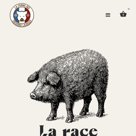
0
La race