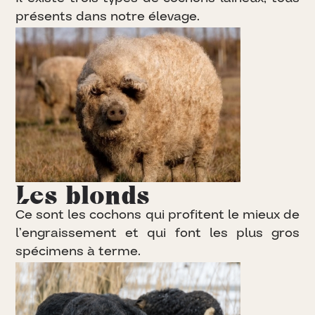
p
r
é
s
e
n
t
s
d
a
n
s
n
o
t
r
e
é
l
e
v
a
g
e
.
Les blonds
C
e
s
o
n
t
l
e
s
c
o
c
h
o
n
s
q
u
i
p
r
o
f
i
t
e
n
t
l
e
m
i
e
u
x
d
e
l
’
e
n
g
r
a
i
s
s
e
m
e
n
t
e
t
q
u
i
f
o
n
t
l
e
s
p
l
u
s
g
r
o
s
s
p
é
c
i
m
e
n
s
à
t
e
r
m
e
.