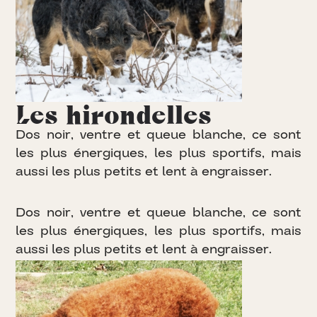
Les hirondelles
D
o
s
n
o
i
r
,
v
e
n
t
r
e
e
t
q
u
e
u
e
b
l
a
n
c
h
e
,
c
e
s
o
n
t
l
e
s
p
l
u
s
é
n
e
r
g
i
q
u
e
s
,
l
e
s
p
l
u
s
s
p
o
r
t
i
f
s
,
m
a
i
s
a
u
s
s
i
l
e
s
p
l
u
s
p
e
t
i
t
s
e
t
l
e
n
t
à
e
n
g
r
a
i
s
s
e
r
.
D
o
s
n
o
i
r
,
v
e
n
t
r
e
e
t
q
u
e
u
e
b
l
a
n
c
h
e
,
c
e
s
o
n
t
l
e
s
p
l
u
s
é
n
e
r
g
i
q
u
e
s
,
l
e
s
p
l
u
s
s
p
o
r
t
i
f
s
,
m
a
i
s
a
u
s
s
i
l
e
s
p
l
u
s
p
e
t
i
t
s
e
t
l
e
n
t
à
e
n
g
r
a
i
s
s
e
r
.